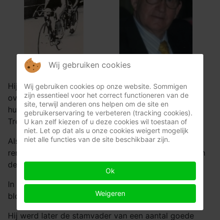
Wij gebruiken cookies
Hij werd geboren te Kuurne op 4 november 1930 en
Wij gebruiken cookies op onze website. Sommigen
zijn essentieel voor het correct functioneren van de
overleden te Bavikhove op 1 januari 2014. Met zijn
site, terwijl anderen ons helpen om de site en
huwelijk, kwam hij te Bavikhove wonen in de
gebruikerservaring te verbeteren (tracking cookies).
Treurnietstraat.
U kan zelf kiezen of u deze cookies wil toestaan of
niet. Let op dat als u onze cookies weigert mogelijk
niet alle functies van de site beschikbaar zijn.
Als goede "onafhankelijke" had hij de kans brood-
renner te worden. Hij was vooral een goede helper in
de grote koersen.
Ok
In zijn prof-loopbaan, mocht hij éénmaal met de
Weigeren
bloemen zwaaien te Izenberge in 1955.
Hij werd later de stamvader van een aantal goede