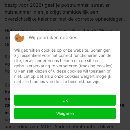
bezig voor 2026) geef je postnummer, straat en
huisnummer in en je krijgt onmiddellijk een
overzichtelijke kalender met de correcte ophaaldagen.
Heb je een smartphone ? Installeer dan de 'Recycle'
Wij gebruiken cookies
app voor Android of iOS. Gratis te downloaden via
Google Play of App Store.
Wij gebruiken cookies op onze website. Sommigen
zijn essentieel voor het correct functioneren van de
hier
Klik anders
om de kalender te openen in PDF
site, terwijl anderen ons helpen om de site en
vorm. Blijft ter beschikking, op deze website. Je kan
gebruikerservaring te verbeteren (tracking cookies).
hem ook downloaden en opslaan indien nodig.
U kan zelf kiezen of u deze cookies wil toestaan of
niet. Let op dat als u onze cookies weigert mogelijk
niet alle functies van de site beschikbaar zijn.
Zoals algemeen gekend staat het ikoon
HV voor
huisvuilophaling, vanaf januari 2026 spreekt men
over restafval,
wel in nieuwe container aanbieden.
Ok
GF't is dus keukenafval wordt ook vanaf januari 2026
in nieuwe container aangeboden
. Restafval en
Weigeren
keukenafval moeten gescheiden blijven voor
aanbieding aan IMOG. Andere afvalfracties blijven