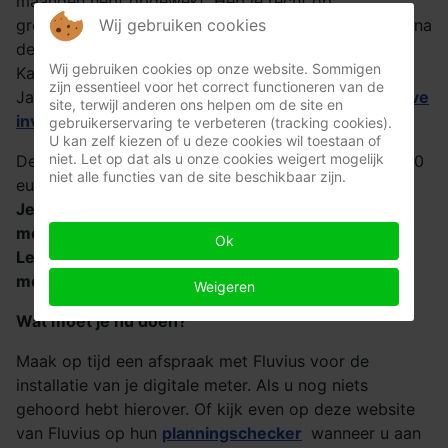
maanden hebt opgewekt. Heb je recht op
Wij gebruiken cookies
groenestroomcertificaten? Dan behoud je deze ook na
de installatie van de digitale meter.
Wij gebruiken cookies op onze website. Sommigen
Kan je een premie krijgen?
zijn essentieel voor het correct functioneren van de
Ja, je kan in aanmerking komen voor een
retroactieve
site, terwijl anderen ons helpen om de site en
investeringspremie
.
gebruikerservaring te verbeteren (tracking cookies).
U kan zelf kiezen of u deze cookies wil toestaan of
niet. Let op dat als u onze cookies weigert mogelijk
De premie bedraagt gemiddeld tussen 1.000 en 2.000
niet alle functies van de site beschikbaar zijn.
euro.
Je hebt 6 maanden na de installatie van de digitale
meter om deze premie aan te vragen.
Ok
Let op: na 31 december 2025 kan je de premie niet
meer aanvragen.
Weigeren
Wat moet je nu doen?
Maak op tijd een afspraak met Fluvius voor de
installatie van je digitale meter. Als u nog niets
gehoord hebt hierover. Of kijk even op deze website
van Fluvius op hun
planningschecker
wanneer u aan